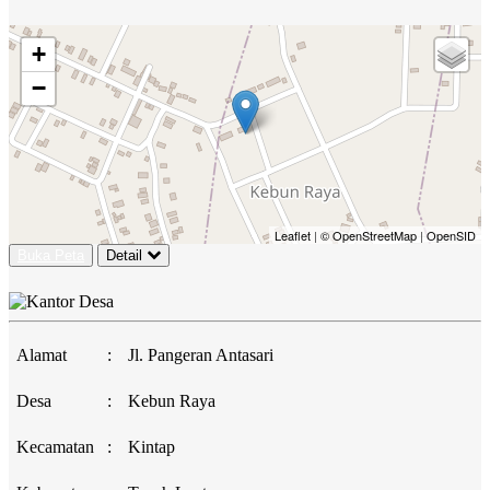
+
−
Leaflet
|
© OpenStreetMap
|
OpenSID
Buka Peta
Detail
Alamat
:
Jl. Pangeran Antasari
Desa
:
Kebun Raya
Kecamatan
:
Kintap