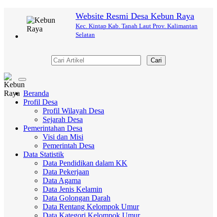
Website Resmi Desa Kebun Raya
Kec. Kintap Kab. Tanah Laut Prov. Kalimantan
Selatan
Cari
Toggle
navigation
Beranda
Profil Desa
Profil Wilayah Desa
Sejarah Desa
Pemerintahan Desa
Visi dan Misi
Pemerintah Desa
Data Statistik
Data Pendidikan dalam KK
Data Pekerjaan
Data Agama
Data Jenis Kelamin
Data Golongan Darah
Data Rentang Kelompok Umur
Data Kategori Kelompok Umur