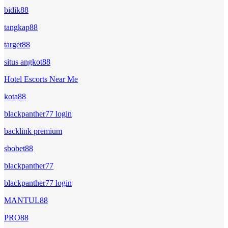
bidik88
tangkap88
target88
situs angkot88
Hotel Escorts Near Me
kota88
blackpanther77 login
backlink premium
sbobet88
blackpanther77
blackpanther77 login
MANTUL88
PRO88