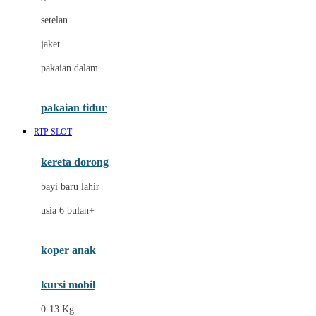
Dae Organics
setelan
Docare
jaket
Doona
pakaian dalam
Down To Earth
Drew
pakaian tidur
Dr. Brown's
RTP SLOT
E
kereta dorong
ELC
bayi baru lahir
Ergobaby
usia 6 bulan+
Expert Care
koper anak
Ezyroller
kursi mobil
F
0-13 Kg
Felt So Sweet