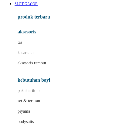
SLOT GACOR
Azetabio
produk terbaru
B
aksesoris
Baabaasheepz
tas
Babiators
kacamata
Baby Dove
aksesoris rambut
Baby Jogger
Baby Rovega
kebutuhan bayi
Babybee
pakaian tidur
Banana Boat
set & terusan
Banz
piyama
Barbie
bodysuits
Beaba