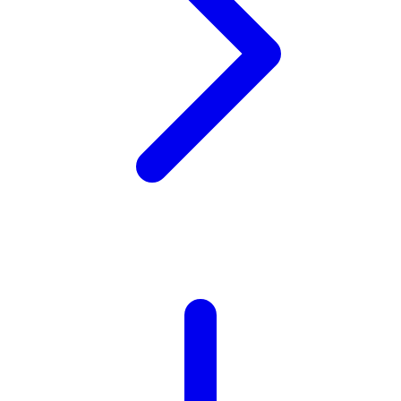
Twistshake
TY Toys
U
V
Veja
Vitaflow
Vtech
W
Waterland
Wellness
X