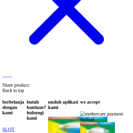
Share product:
Back to top
berbelanja
butuh
unduh aplikasi
we accept
dengan
bantuan?
kami
kami
hubungi
kami
SLOT