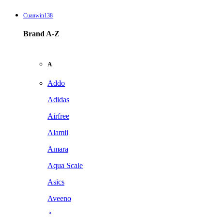
Cuanwin138
Brand A-Z
A
Addo
Adidas
Airfree
Alamii
Amara
Aqua Scale
Asics
Aveeno
Awan