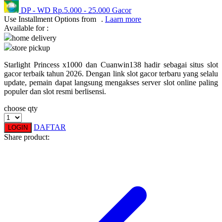
DP - WD
Rp.5.000
-
25.000
Gacor
Q
Use Installment Options from
.
Laarn more
Available for :
QV Baby
home delivery
store pickup
R
Starlight Princess x1000 dan Cuanwin138 hadir sebagai situs slot
Real Shades
gacor terbaik tahun 2026. Dengan link slot gacor terbaru yang selalu
update, pemain dapat langsung mengakses server slot online paling
Red Castle
populer dan slot resmi berlisensi.
Ribbon Madness
choose qty
S
DAFTAR
LOGIN
Share product:
Sebamed
Silver Cross
Simply Idea
Skip Hop
Spectra