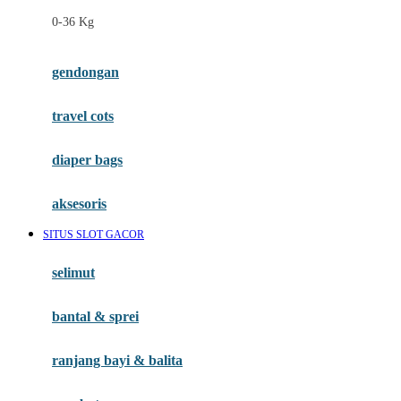
0-36 Kg
Fisher Price
Flipper
gendongan
Friends Of Sally
travel cots
G
diaper bags
Gb
Geko
aksesoris
Graco
SITUS SLOT GACOR
Gund
selimut
H
bantal & sprei
Habbie
Haenim
ranjang bayi & balita
Happy Horse