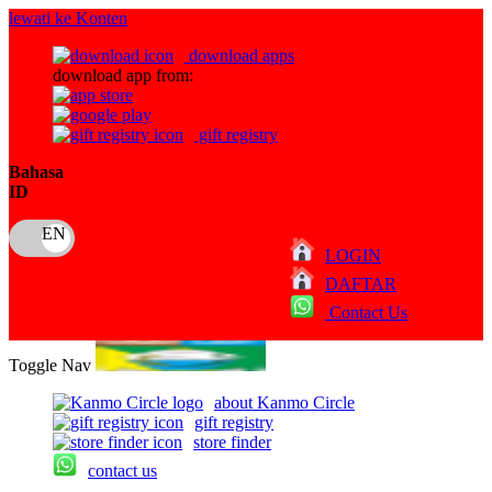
lewati ke Konten
download apps
download app from:
gift registry
Bahasa
ID
LOGIN
DAFTAR
Contact Us
Toggle Nav
about Kanmo Circle
gift registry
store finder
contact us